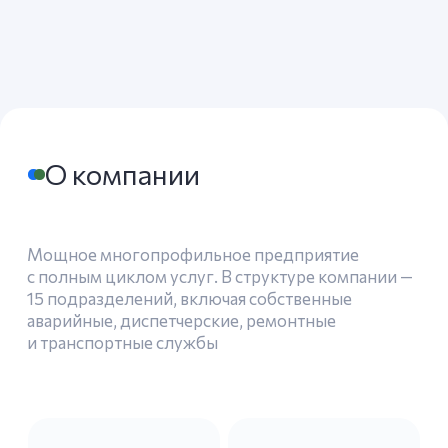
1160
5,23
млн м2
многоквартирных
обслуживаемой
дома
площади
544
175 000
квалифицированных
жителей
специалиста
Способы оплаты