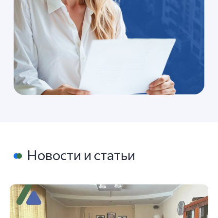
Навигация
Главная
О компании
Вопросы и ответы
Новости
Документы
Контакты
Дополнительная информация
© 2025 АО ЛГЖТ. Все права защищены.
Соглашение об использовании Cookie-файлов
Согласие на обработку персональных данных
Политика конфиденциальности
Сайт разработан в MAJIX
Люберцы