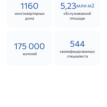
Оплачивайте услуги ЖКХ
вовремя! До 20 числа
ежемесячно. Для этого
можно использовать
Мобильное приложение «МосОблЕИРЦ Онлайн»
Оплата по QR-
Оплата квитанции онлайн
коду
Клиентские офисы
Оплата через личный кабинет МосОблЕИРЦ
Услуги, которые